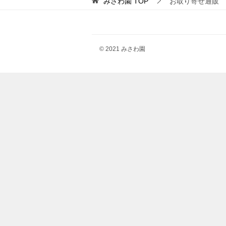
みさわ園
TOP
お取り寄せ通販
© 2021 みさわ園